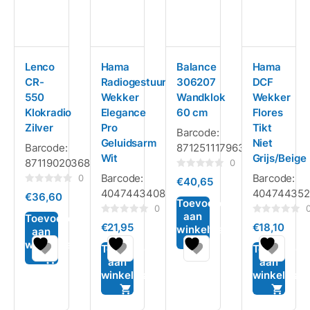
Lenco
Hama
Balance
Hama
CR-
Radiogestuurde
306207
DCF
550
Wekker
Wandklok
Wekker
Klokradio
Elegance
60 cm
Flores
Zilver
Pro
Tikt
Barcode:
Geluidsarm
Niet
Barcode:
8712511179633
Wit
Grijs/Beige
8711902036845
0
Gewaardeerd
Barcode:
Barcode:
0
€
40,65
0
Gewaardeerd
4047443408068
404744352
uit
€
36,60
0
5
Toevoegen
uit
0
aan
5
Toevoegen
Gewaardeerd
Gewaardeerd
€
21,95
€
18,10
winkelwagen
0
0
aan
uit
uit
winkelwagen
5
5
Toevoegen
Toevoegen
aan
aan
winkelwagen
winkelwag