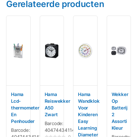
Gerelateerde producten
Hama
Hama
Hama
Wekker
Lcd-
Reiswekker
Wandklok
Op
thermometer
A50
Voor
Batterij
En
Zwart
Kinderen
2
Penhouder
Easy
Assorti
Barcode:
Learning
Kleur
Barcode:
4047443411419
Diameter
4047443414137
Barcode:
0