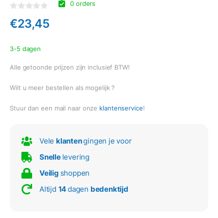
0 orders
Gewaardeerd
€
23,45
0
uit
5
3-5 dagen
Alle getoonde prijzen zijn inclusief BTW!
Wilt u meer bestellen als mogelijk ?
Stuur dan een mail naar onze
klantenservice
!
Vele
klanten
gingen je voor
Snelle
levering
Veilig
shoppen
Altijd
14
dagen
bedenktijd