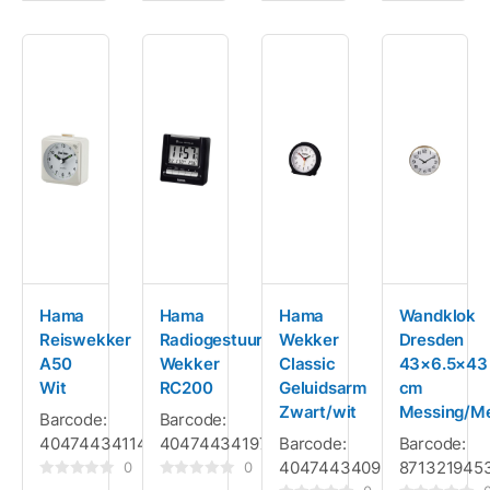
Hama
Hama
Hama
Wandklok
Reiswekker
Radiogestuurde
Wekker
Dresden
A50
Wekker
Classic
43×6.5×43
Wit
RC200
Geluidsarm
cm
Zwart/wit
Messing/Me
Barcode:
Barcode:
4047443411426
4047443419729
Barcode:
Barcode:
4047443409348
871321945
0
0
Gewaardeerd
Gewaardeerd