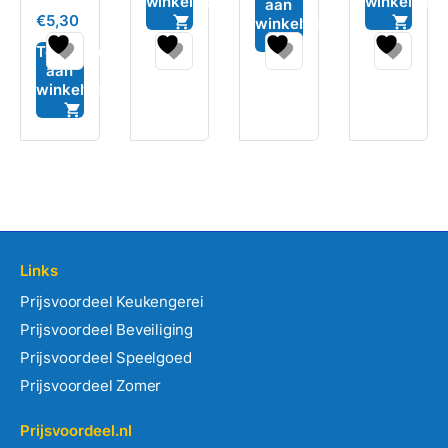
winkelwagen
winkelwag
aan
Gewaardeerd
€
5,30
winkelwagen
0
uit
5
Toevoegen
aan
winkelwagen
Links
Prijsvoordeel Keukengerei
Prijsvoordeel Beveiliging
Prijsvoordeel Speelgoed
Prijsvoordeel Zomer
Prijsvoordeel.nl