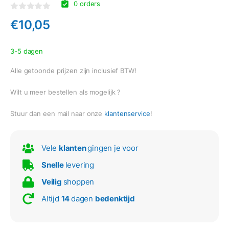
0 orders
Gewaardeerd
€
10,05
0
uit
5
3-5 dagen
Alle getoonde prijzen zijn inclusief BTW!
Wilt u meer bestellen als mogelijk ?
Stuur dan een mail naar onze
klantenservice
!
Vele
klanten
gingen je voor
Snelle
levering
Veilig
shoppen
Altijd
14
dagen
bedenktijd