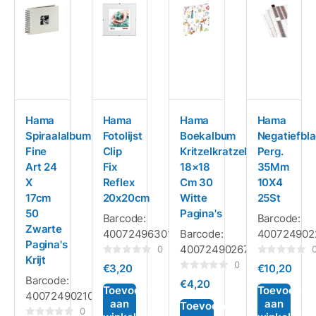
Hama
Hama
Hama
Hama
Spiraalalbum
Fotolijst
Boekalbum
Negatiefbl
Fine
Clip
Kritzelkratzel
Perg.
Art 24
Fix
18×18
35Mm
X
Reflex
Cm 30
10X4
17cm
20x20cm
Witte
25St
50
Pagina's
Barcode:
Barcode:
Zwarte
4007249630131
Barcode:
400724902
Pagina's
4007249026774
0
Krijt
Gewaardeerd
Gewaardeerd
0
€
3,20
€
10,20
0
0
Gewaardeerd
Barcode:
uit
uit
€
4,20
0
5
5
Toevoegen
Toevoegen
4007249021076
uit
aan
aan
5
Toevoegen
0