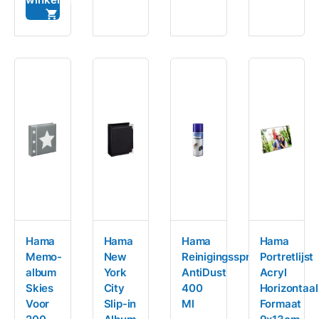
Hama
Hama
Hama
Hama
Memo-
New
Reinigingsspray
Portretlijst
album
York
AntiDust
Acryl
Skies
City
400
Horizontaal
Voor
Slip-in
Ml
Formaat