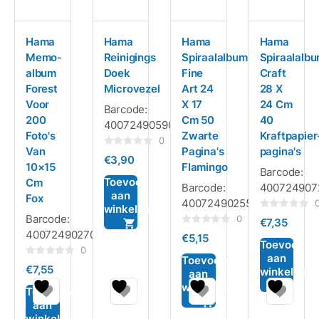
Hama
Hama
Hama
Hama
Memo-
Reinigings
Spiraalalbum
Spiraalalb
album
Doek
Fine
Craft
Forest
Microvezel
Art 24
28 X
Voor
X 17
24 Cm
Barcode:
200
Cm 50
40
4007249059048
Foto's
Zwarte
Kraftpapier
0
Van
Pagina's
pagina's
Gewaardeerd
€
3,90
0
10×15
Flamingo
Barcode:
uit
5
Toevoegen
Cm
Barcode:
400724907
aan
Fox
4007249025555
winkelwagen
Gewaardeerd
Barcode:
0
€
7,35
0
Gewaardeerd
4007249027009
uit
€
5,15
0
5
Toevoegen
uit
0
aan
5
Toevoegen
Gewaardeerd
€
7,55
winkelwag
0
aan
uit
winkelwagen
5
Toevoegen
aan
winkelwagen