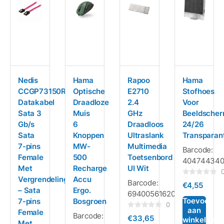
Nedis
Hama
Rapoo
Hama
CCGP73150RD05
Optische
E2710
Stofhoes
Datakabel
Draadloze
2.4
Voor
Sata 3
Muis
GHz
Beeldsche
Gb/s
6
Draadloos
24/26
Sata
Knoppen
Ultraslank
Transparan
7-pins
MW-
Multimedia
Barcode:
Female
500
Toetsenbord
404744340
Met
Recharge
UI Wit
Vergrendeling
Accu
Gewaardeerd
Barcode:
€
4,55
0
– Sata
Ergo.
6940056162038
uit
5
Toevoegen
7-pins
Bosgroen
0
aan
Female
Gewaardeerd
Barcode:
€
33,65
winkelwag
0
Met