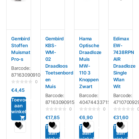
Gembird
Gembird
Hama
Edimax
Stoffen
KBS-
Optische
EW-
Muismat
WM-
Draadloze
7438RPN
Pro-s
02
Muis
AIR
Draadloos
MW-
Draadloze
Barcode:
Toetsenbord
110 3
Single
8716309091022
en
Knoppen
Wlan
0
Muis
Zwart
Wit
Gewaardeerd
€
4,45
0
Barcode:
Barcode:
Barcode:
uit
5
Toevoegen
8716309091541
4047443371508
471070092
aan
0
0
winkelwagen
Gewaardeerd
Gewaardeerd
Gewaardeerd
€
17,85
€
6,90
€
31,60
0
0
0
uit
uit
uit
5
5
5
Toevoegen
Toevoegen
Toevoegen
aan
aan
aan
winkelwagen
winkelwagen
winkelwag