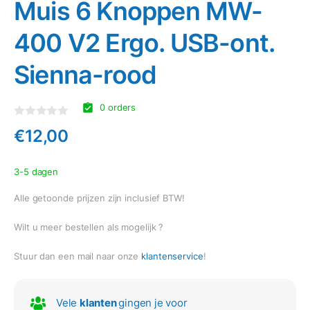
Muis 6 Knoppen MW-
400 V2 Ergo. USB-ont.
Sienna-rood
0 orders
Gewaardeerd
€
12,00
0
uit
5
3-5 dagen
Alle getoonde prijzen zijn inclusief BTW!
Wilt u meer bestellen als mogelijk ?
Stuur dan een mail naar onze
klantenservice
!
Vele
klanten
gingen je voor