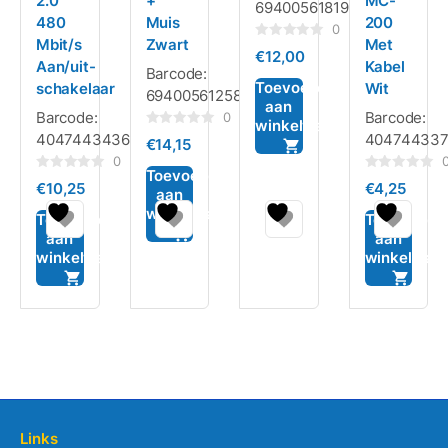
2.0
+
MC-
6940056181992
480
Muis
200
0
Mbit/s
Zwart
Met
Gewaardeerd
€
12,00
0
Aan/uit-
Kabel
Barcode:
uit
5
Toevoegen
schakelaar
Wit
6940056125804
aan
Barcode:
Barcode:
0
winkelwagen
Gewaardeerd
4047443436894
404744337
€
14,15
0
uit
0
5
Toevoegen
Gewaardeerd
Gewaardeerd
€
10,25
€
4,25
0
0
aan
uit
uit
winkelwagen
5
5
Toevoegen
Toevoegen
aan
aan
winkelwagen
winkelwag
Links