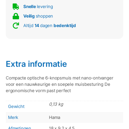
Snelle
levering
Veilig
shoppen
Altijd
14
dagen
bedenktijd
Extra informatie
Compacte optische 6-knopsmuis met nano-ontvanger
voor een nauwkeurige en soepele muisbesturing De
ergonomische vorm past perfect
0,13 kg
Gewicht
Merk
Hama
Afmetingen
18 x 9.2 x 4.5