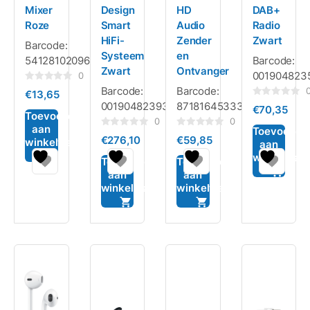
Mixer
Design
HD
DAB+
Roze
Smart
Audio
Radio
HiFi-
Zender
Zwart
Barcode:
Systeem
en
5412810209613
Barcode:
Zwart
Ontvanger
001904823
0
Gewaardeerd
Barcode:
Barcode:
€
13,65
0
Gewaardeerd
0019048239365
8718164533303
uit
€
70,35
0
5
Toevoegen
uit
0
0
aan
5
Toevoegen
Gewaardeerd
Gewaardeerd
€
276,10
€
59,85
winkelwagen
0
0
aan
uit
uit
winkelwag
5
5
Toevoegen
Toevoegen
aan
aan
winkelwagen
winkelwagen