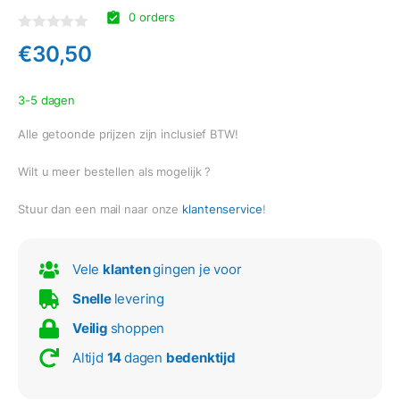
0 orders
Gewaardeerd
€
30,50
0
uit
5
3-5 dagen
Alle getoonde prijzen zijn inclusief BTW!
Wilt u meer bestellen als mogelijk ?
Stuur dan een mail naar onze
klantenservice
!
Vele
klanten
gingen je voor
Snelle
levering
Veilig
shoppen
Altijd
14
dagen
bedenktijd