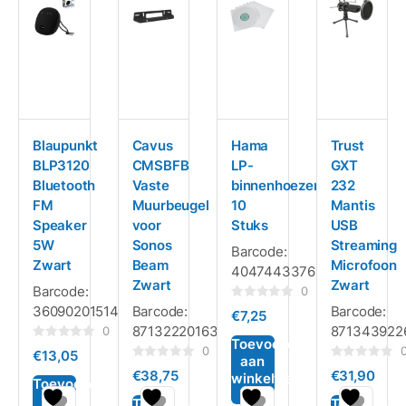
Blaupunkt
Cavus
Hama
Trust
BLP3120
CMSBFB
LP-
GXT
Bluetooth
Vaste
binnenhoezen
232
FM
Muurbeugel
10
Mantis
Speaker
voor
Stuks
USB
5W
Sonos
Streaming
Barcode:
Zwart
Beam
Microfoon
4047443376152
Zwart
Zwart
Barcode:
0
Gewaardeerd
3609020151418
Barcode:
Barcode:
€
7,25
0
8713222016361
871343922
uit
0
5
Toevoegen
Gewaardeerd
0
€
13,05
0
aan
Gewaardeerd
Gewaardeerd
uit
€
38,75
€
31,90
winkelwagen
0
0
5
Toevoegen
uit
uit
aan
5
5
Toevoegen
Toevoegen