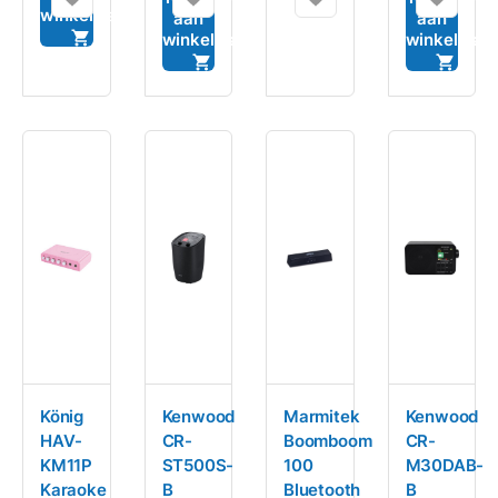
winkelwagen
aan
aan
winkelwagen
winkelwag
König
Kenwood
Marmitek
Kenwood
HAV-
CR-
Boomboom
CR-
KM11P
ST500S-
100
M30DAB-
Karaoke
B
Bluetooth
B