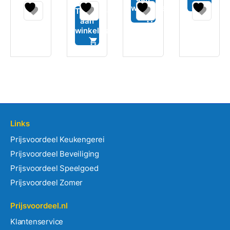
uit
winkelwagen
5
Toevoegen
aan
winkelwagen
Links
Prijsvoordeel Keukengerei
Prijsvoordeel Beveiliging
Prijsvoordeel Speelgoed
Prijsvoordeel Zomer
Prijsvoordeel.nl
Klantenservice