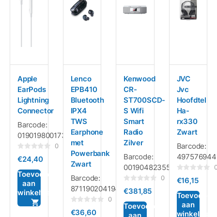
Apple
Lenco
Kenwood
JVC
EarPods
EPB410
CR-
Jvc
Lightning
Bluetooth
ST700SCD-
Hoofdtel
Connector
IPX4
S Wifi
Ha-
TWS
Smart
rx330
Barcode:
Earphone
Radio
Zwart
0190198001733
met
Zilver
Barcode:
0
Powerbank
Gewaardeerd
Barcode:
497576944
€
24,40
0
Zwart
0019048235589
uit
5
Toevoegen
Gewaardeerd
Barcode:
0
€
16,15
0
aan
Gewaardeerd
8711902041948
uit
€
381,85
winkelwagen
0
5
Toevoegen
uit
0
aan
5
Toevoegen
Gewaardeerd
€
36,60
winkelwag
0
aan