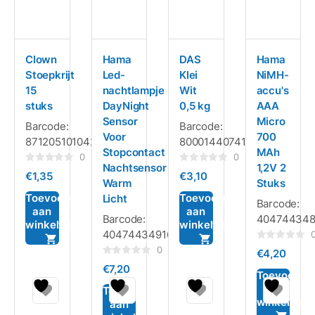
Clown
Hama
DAS
Hama
Stoepkrijt
Led-
Klei
NiMH-
15
nachtlampje
Wit
accu's
stuks
DayNight
0,5 kg
AAA
Sensor
Micro
Barcode:
Barcode:
Voor
700
8712051010427
8000144074112
Stopcontact
MAh
0
0
Nachtsensor
1,2V 2
Gewaardeerd
Gewaardeerd
€
1,35
€
3,10
0
0
Warm
Stuks
uit
uit
5
5
Toevoegen
Toevoegen
Licht
Barcode:
aan
aan
Barcode:
404744348
winkelwagen
winkelwagen
4047443491640
Gewaardeerd
0
€
4,20
0
Gewaardeerd
uit
€
7,20
0
5
Toevoegen
uit
aan
5
Toevoegen
winkelwag
aan