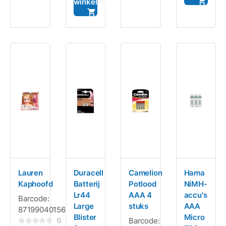
winkelwagen
Lauren
Duracell
Camelion
Hama
Kaphoofd
Batterij
Potlood
NiMH-
Lr44
AAA 4
accu's
Barcode:
Large
stuks
AAA
8719904015646
Blister
Micro
Barcode:
0