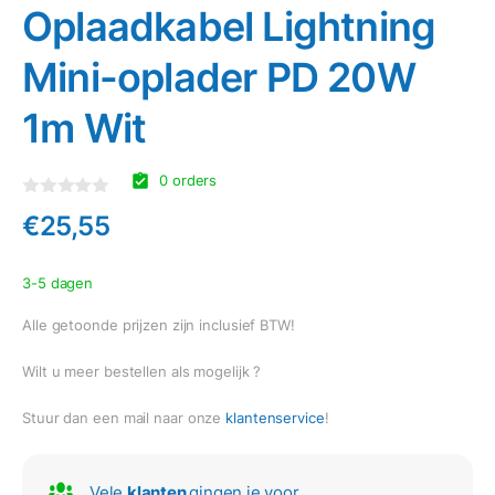
Oplaadkabel Lightning
Mini-oplader PD 20W
1m Wit
0 orders
Gewaardeerd
€
25,55
0
uit
5
3-5 dagen
Alle getoonde prijzen zijn inclusief BTW!
Wilt u meer bestellen als mogelijk ?
Stuur dan een mail naar onze
klantenservice
!
Vele
klanten
gingen je voor