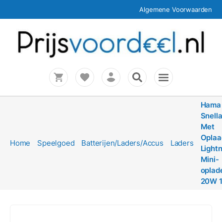
Algemene Voorwaarden
Hama
Snell
Met
Oplaa
Home
Speelgoed
Batterijen/Laders/Accus
Laders
Light
Mini-
oplad
20W 1