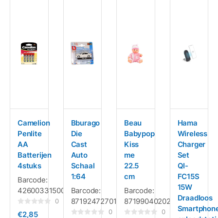
Camelion
Bburago
Beau
Hama
Penlite
Die
Babypop
Wireless
AA
Cast
Kiss
Charger
Batterijen
Auto
me
Set
4stuks
Schaal
22.5
QI-
1:64
cm
FC15S
Barcode:
15W
4260033150028
Barcode:
Barcode:
Draadloos
8719247270153
8719904020237
0
Smartphon
Gewaardeerd
0
0
€
2,85
0