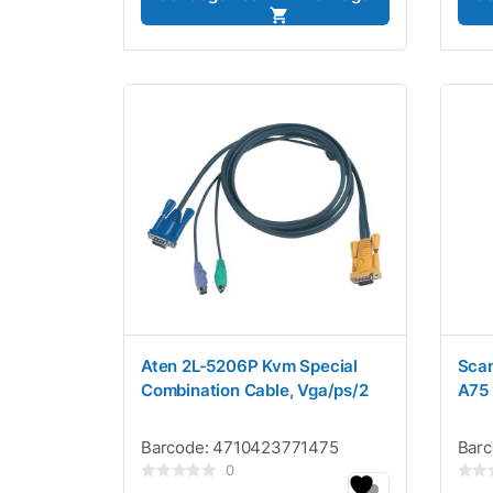
Aten 2L-5206P Kvm Special
Scan
Combination Cable, Vga/ps/2
A75
Barcode:
4710423771475
Bar
0
Gewaardeerd
Gewaa