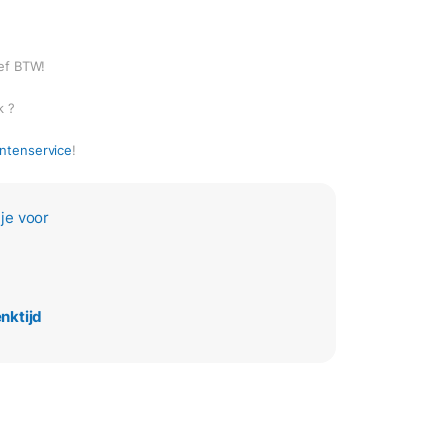
ief BTW!
k ?
antenservice
!
je voor
nktijd