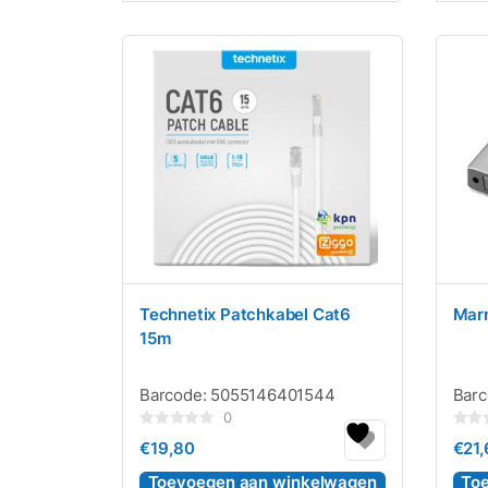
Technetix Patchkabel Cat6
Marm
15m
Barcode:
5055146401544
Bar
0
Gewaardeerd
Gewaa
€
19,80
€
21
0
0
uit
uit
5
5
Toevoegen aan winkelwagen
To