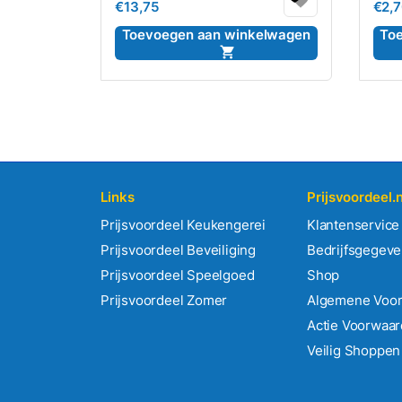
€
13,75
€
2,
0
0
uit
uit
5
5
Toevoegen aan winkelwagen
To
Links
Prijsvoordeel.n
Prijsvoordeel Keukengerei
Klantenservice
Prijsvoordeel Beveiliging
Bedrijfsgegev
Prijsvoordeel Speelgoed
Shop
Prijsvoordeel Zomer
Algemene Voo
Actie Voorwaa
Veilig Shoppen