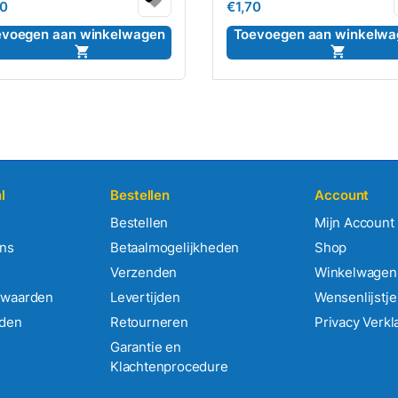
70
€
1,70
0
uit
5
evoegen aan winkelwagen
Toevoegen aan winkelwa
l
Bestellen
Account
Bestellen
Mijn Account
ens
Betaalmogelijkheden
Shop
Verzenden
Winkelwagen
rwaarden
Levertijden
Wensenlijstje
rden
Retourneren
Privacy Verkl
Garantie en
Klachtenprocedure