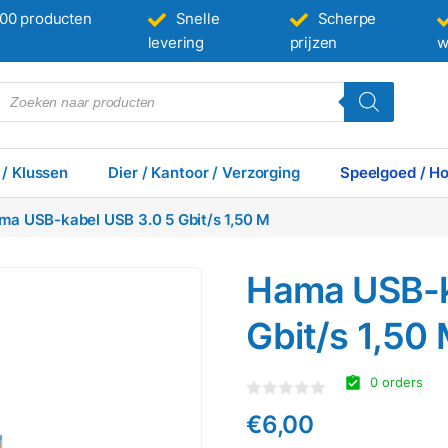
00 producten
Snelle
Scherpe
levering
prijzen
w
 / Klussen
Dier / Kantoor / Verzorging
Speelgoed / Ho
ma USB-kabel USB 3.0 5 Gbit/s 1,50 M
Hama USB-k
Gbit/s 1,50
0 orders
Gewaardeerd
€
6,00
0
uit