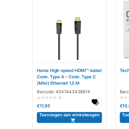
Hama High-speed HDMI™-kabel
Tech
Conn. Type A – Conn. Type C
(Mini) Ethernet 1,5 M
Barcode:
4047443438614
Bar
0
Gewaardeerd
Gewaa
€
11,95
€
10
0
0
uit
uit
5
5
Toevoegen aan winkelwagen
To