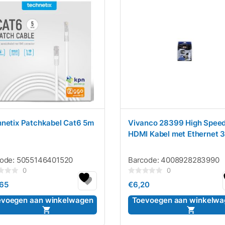
netix Patchkabel Cat6 5m
Vivanco 28399 High Spee
HDMI Kabel met Ethernet 
code:
5055146401520
Barcode:
4008928283990
0
0
rdeerd
Gewaardeerd
,65
€
6,20
0
uit
5
evoegen aan winkelwagen
Toevoegen aan winkelwa