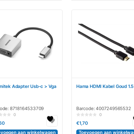
itek Adapter Usb-c > Vga
Hama HDMI Kabel Goud 1.5
code:
8718164533709
Barcode:
4007249565532
0
0
rdeerd
Gewaardeerd
,60
€
1,70
0
uit
5
evoegen aan winkelwagen
Toevoegen aan winkelwa