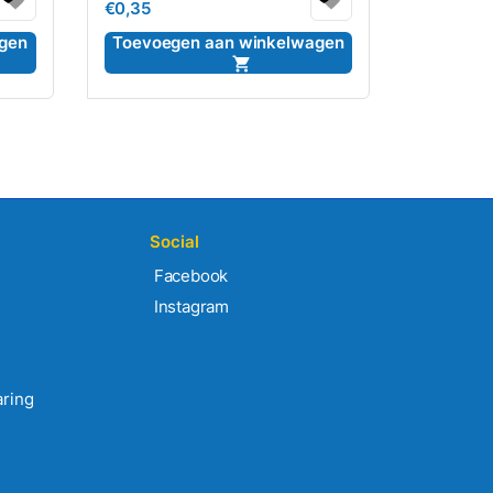
€
0,35
0
uit
5
gen
Toevoegen aan winkelwagen
Social
Facebook
Instagram
aring