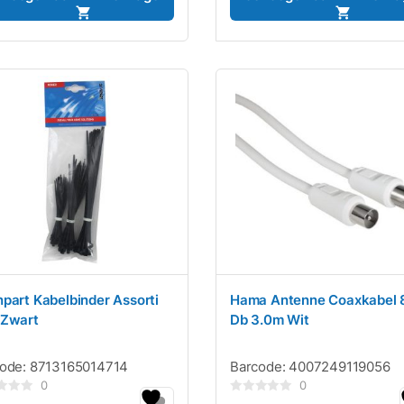
part Kabelbinder Assorti
Hama Antenne Coaxkabel 
 Zwart
Db 3.0m Wit
code:
8713165014714
Barcode:
4007249119056
0
0
rdeerd
Gewaardeerd