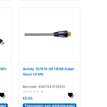
 Mtr
Avinity 107410 HS HDMI Kabel
Goud 1.5 Mtr
Barcode:
4047443118301
0
Gewaardeerd
€
5,05
0
uit
5
gen
Toevoegen aan winkelwagen