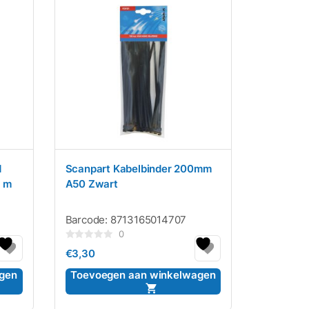
d
Scanpart Kabelbinder 200mm
3 m
A50 Zwart
Barcode:
8713165014707
0
Gewaardeerd
€
3,30
0
uit
5
gen
Toevoegen aan winkelwagen