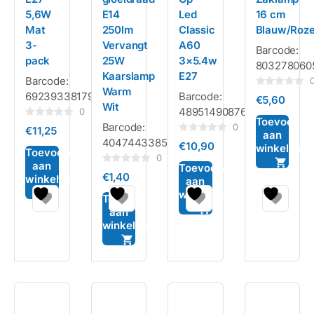
5,6W
E14
Led
16 cm
Mat
250lm
Classic
Blauw/Roz
3-
Vervangt
A60
Barcode:
pack
25W
3×5.4w
803278060
Kaarslamp
E27
Barcode:
Warm
Gewaardeerd
6923933817955
Barcode:
€
5,60
0
Wit
4895149087670
uit
0
5
Toevoegen
Gewaardeerd
Barcode:
0
€
11,25
0
aan
Gewaardeerd
4047443385222
uit
€
10,90
winkelwag
0
5
Toevoegen
uit
0
aan
5
Toevoegen
Gewaardeerd
€
1,40
winkelwagen
0
aan
uit
winkelwagen
5
Toevoegen
aan
winkelwagen