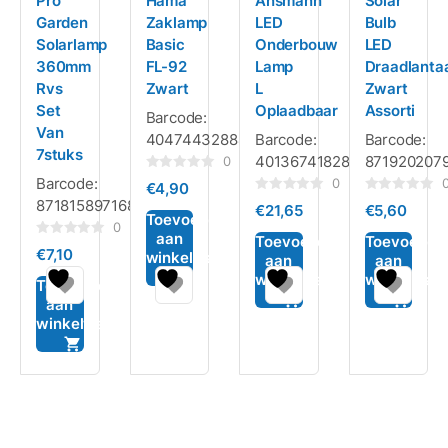
Pro
Hama
Ansmann
Solar
Garden
Zaklamp
LED
Bulb
Solarlamp
Basic
Onderbouw
LED
360mm
FL-92
Lamp
Draadlanta
Rvs
Zwart
L
Zwart
Set
Oplaadbaar
Assorti
Barcode:
Van
4047443288448
Barcode:
Barcode:
7stuks
4013674182831
871920207
0
Gewaardeerd
Barcode:
0
€
4,90
0
Gewaardeerd
Gewaardeerd
8718158971685
uit
€
21,65
€
5,60
0
0
5
Toevoegen
uit
uit
0
aan
5
5
Toevoegen
Toevoegen
Gewaardeerd
€
7,10
winkelwagen
0
aan
aan
uit
winkelwagen
winkelwag
5
Toevoegen
aan
winkelwagen