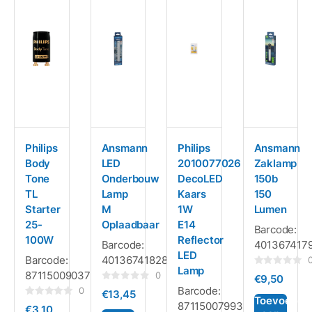
Philips
Ansmann
Philips
Ansmann
Body
LED
2010077026
Zaklamp
Tone
Onderbouw
DecoLED
150b
TL
Lamp
Kaars
150
Starter
M
1W
Lumen
25-
Oplaadbaar
E14
Barcode:
100W
Reflector
Barcode:
401367417
LED
Barcode:
4013674182824
Lamp
Gewaardeerd
8711500903709
0
€
9,50
0
Gewaardeerd
Barcode:
uit
0
€
13,45
0
5
Toevoegen
Gewaardeerd
8711500799364
uit
€
3,10
0