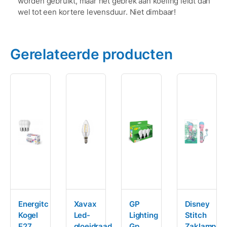
worden gebruikt, maar het gebrek aan koeling leidt dan
wel tot een kortere levensduur. Niet dimbaar!
Gerelateerde producten
Energitc
Xavax
GP
Disney
Kogel
Led-
Lighting
Stitch
E27
gloeidraad
Gp
Zaklamp