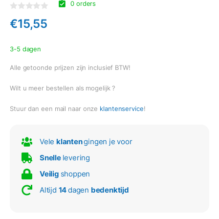
0 orders
Gewaardeerd
€
15,55
0
uit
5
3-5 dagen
Alle getoonde prijzen zijn inclusief BTW!
Wilt u meer bestellen als mogelijk ?
Stuur dan een mail naar onze
klantenservice
!
Vele
klanten
gingen je voor
Snelle
levering
Veilig
shoppen
Altijd
14
dagen
bedenktijd