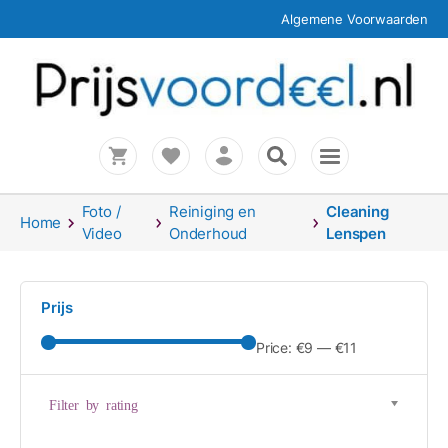
Algemene Voorwaarden
Foto /
Reiniging en
Cleaning
Home
Video
Onderhoud
Lenspen
Prijs
Price:
€9
—
€11
Filter by rating