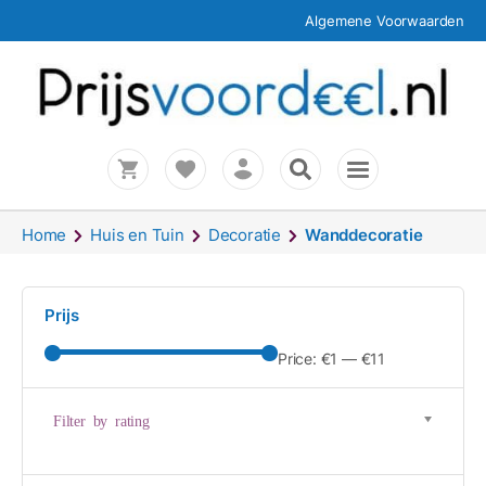
Algemene Voorwaarden
Home
Huis en Tuin
Decoratie
Wanddecoratie
Prijs
Price:
€1
—
€11
Filter by rating