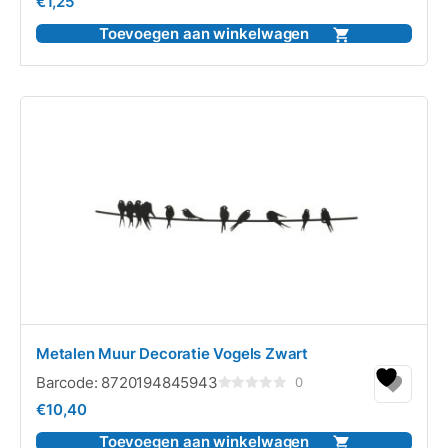
€
1,25
0
uit
5
Toevoegen aan winkelwagen
Metalen Muur Decoratie Vogels Zwart
Barcode:
8720194845943
0
Gewaardeerd
€
10,40
0
uit
5
Toevoegen aan winkelwagen