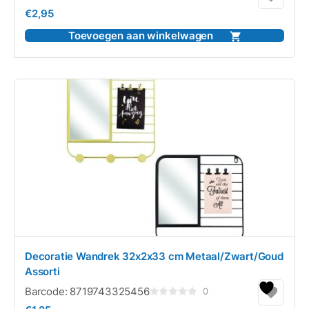
Gewaardeerd
€
2,95
0
uit
5
Toevoegen aan winkelwagen
Decoratie Wandrek 32x2x33 cm Metaal/Zwart/Goud
Assorti
Barcode:
8719743325456
0
Gewaardeerd