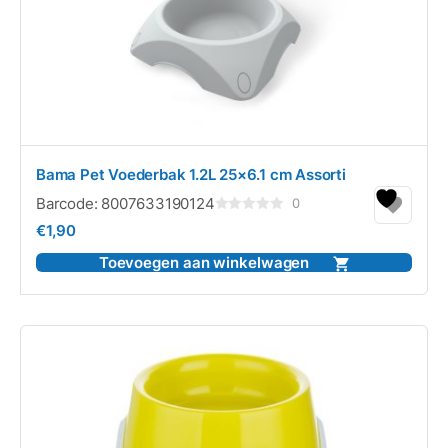
Bama Pet Voederbak 1.2L 25×6.1 cm Assorti
Barcode:
8007633190124
0
Gewaardeerd
€
1,90
0
uit
5
Toevoegen aan winkelwagen