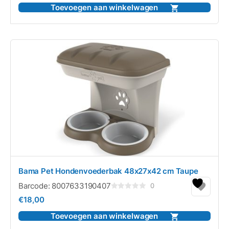
5
Toevoegen aan winkelwagen
Bama Pet Hondenvoederbak 48x27x42 cm Taupe
Barcode:
8007633190407
0
Gewaardeerd
€
18,00
0
uit
5
Toevoegen aan winkelwagen