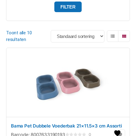
FILTER
Toont alle 10
resultaten
Bama Pet Dubbele Voederbak 21×11.5×3 cm Assorti
Barcode:
8007633190193
0