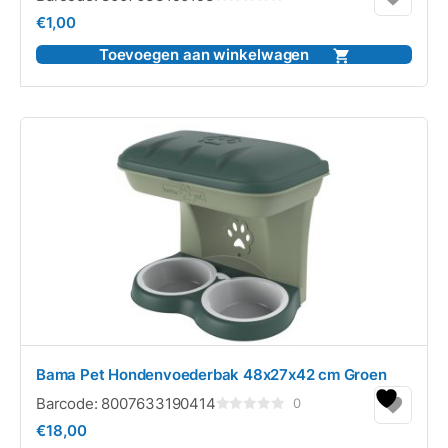
Gewaardeerd
€
1,00
0
uit
5
Toevoegen aan winkelwagen
Bama Pet Hondenvoederbak 48x27x42 cm Groen
Barcode:
8007633190414
0
Gewaardeerd
€
18,00
0
uit