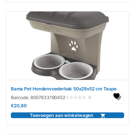
Bama Pet Hondenvoederbak 50x29x52 cm Taupe
Barcode:
8007633190452
0
Gewaardeerd
€
20,80
0
uit
5
Toevoegen aan winkelwagen