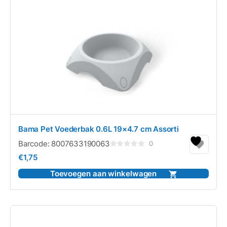
Bama Pet Voederbak 0.6L 19×4.7 cm Assorti
Barcode:
8007633190063
0
Gewaardeerd
€
1,75
0
uit
5
Toevoegen aan winkelwagen