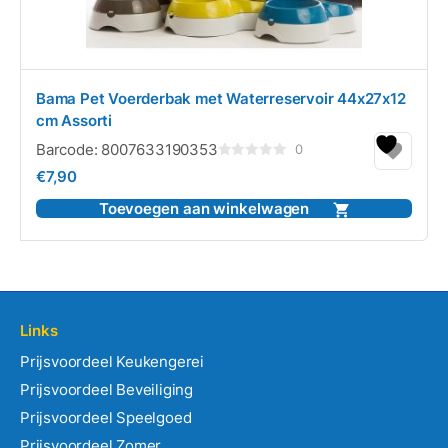
Bama Pet Voerderbak met Waterreservoir 44x27x12
cm Assorti
Barcode:
8007633190353
0
Gewaardeerd
€
7,90
0
uit
5
Toevoegen aan winkelwagen
Links
Prijsvoordeel Keukengerei
Prijsvoordeel Beveiliging
Prijsvoordeel Speelgoed
Prijsvoordeel Zomer