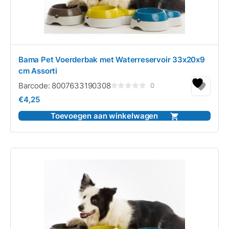
Bama Pet Voerderbak met Waterreservoir 33x20x9
cm Assorti
Barcode:
8007633190308
0
Gewaardeerd
€
4,25
0
uit
5
Toevoegen aan winkelwagen