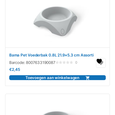
Bama Pet Voederbak 0.8L 21.9×5.3 cm Assorti
Barcode:
8007633190087
0
Gewaardeerd
€
2,45
0
uit
5
Toevoegen aan winkelwagen