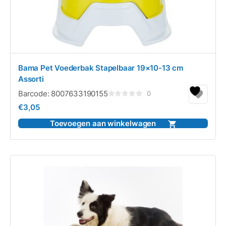
Bama Pet Voederbak Stapelbaar 19×10-13 cm
Assorti
Barcode:
8007633190155
0
Gewaardeerd
€
3,05
0
uit
5
Toevoegen aan winkelwagen