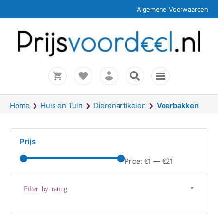
Algemene Voorwaarden
Home
Huis en Tuin
Dierenartikelen
Voerbakken
Prijs
Price:
€1
—
€21
Filter by rating