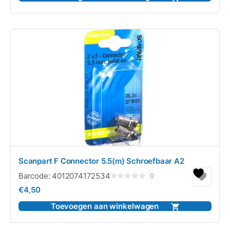
Scanpart F Connector 5.5(m) Schroefbaar A2
Barcode:
4012074172534
0
Gewaardeerd
€
4,50
0
uit
5
Toevoegen aan winkelwagen