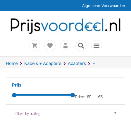
Algemene Voorwaarden
Home
Kabels + Adapters
Adapters
F
Prijs
Price:
€0
—
€5
Filter by rating