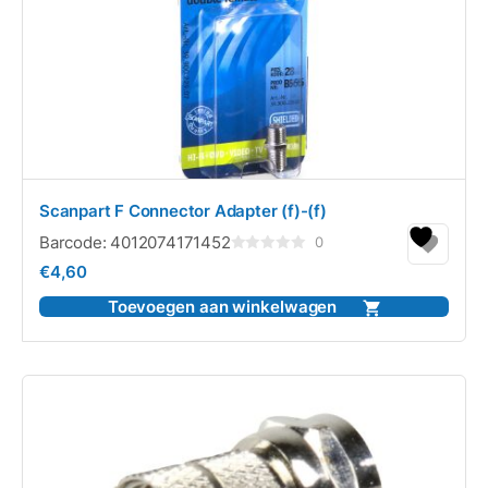
Scanpart F Connector Adapter (f)-(f)
Barcode:
4012074171452
0
Gewaardeerd
€
4,60
0
uit
5
Toevoegen aan winkelwagen