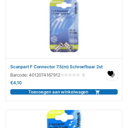
Scanpart F Connector 7.5(m) Schroefbaar 2st
Barcode:
4012074167912
0
Gewaardeerd
€
4,10
0
uit
5
Toevoegen aan winkelwagen