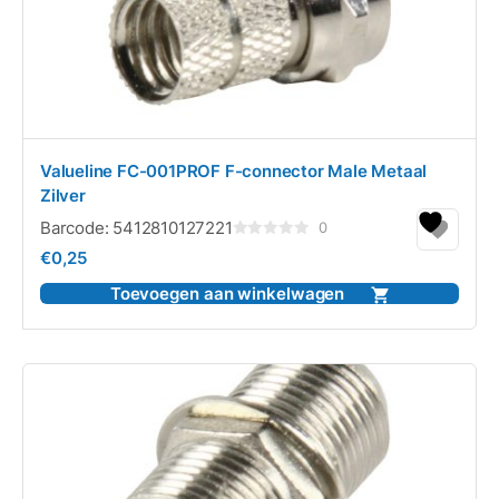
Valueline FC-001PROF F-connector Male Metaal
Zilver
Barcode:
5412810127221
0
Gewaardeerd
€
0,25
0
uit
5
Toevoegen aan winkelwagen