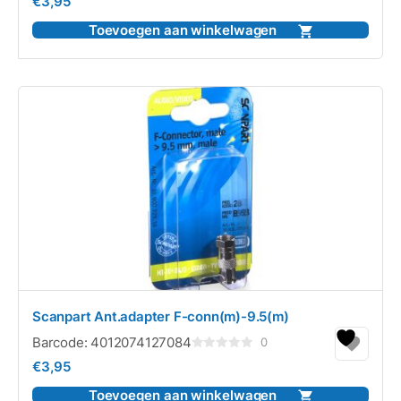
€
3,95
0
uit
5
Toevoegen aan winkelwagen
Scanpart Ant.adapter F-conn(m)-9.5(m)
Barcode:
4012074127084
0
Gewaardeerd
€
3,95
0
uit
5
Toevoegen aan winkelwagen