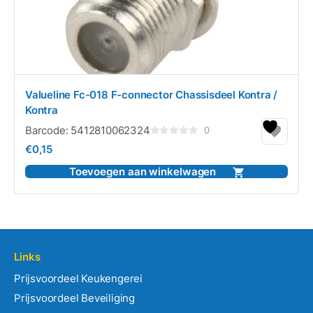
Valueline Fc-018 F-connector Chassisdeel Kontra /
Kontra
Barcode:
5412810062324
0
Gewaardeerd
€
0,15
0
uit
5
Toevoegen aan winkelwagen
Links
Prijsvoordeel Keukengerei
Prijsvoordeel Beveiliging