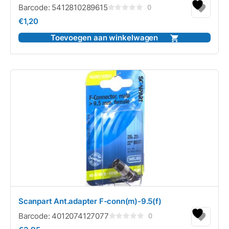
Barcode:
5412810289615
0
Gewaardeerd
€
1,20
0
uit
5
Toevoegen aan winkelwagen
Scanpart Ant.adapter F-conn(m)-9.5(f)
Barcode:
4012074127077
0
Gewaardeerd