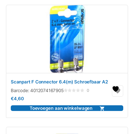
Scanpart F Connector 6.4(m) Schroefbaar A2
Barcode:
4012074167905
0
Gewaardeerd
€
4,60
0
uit
5
Toevoegen aan winkelwagen