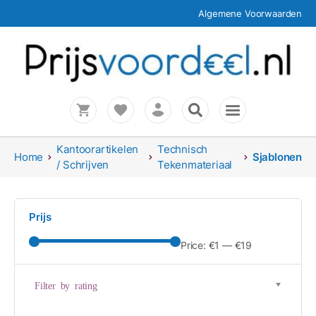
Algemene Voorwaarden
Kantoorartikelen
Technisch
Home
Sjablonen
/ Schrijven
Tekenmateriaal
Prijs
Price:
€1
—
€19
Filter by rating