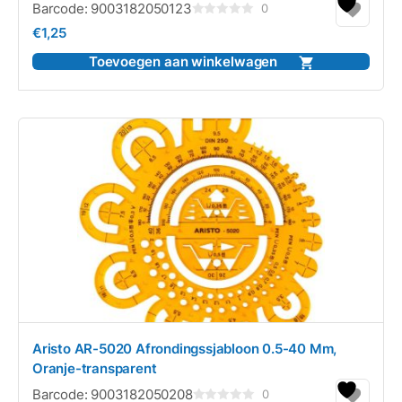
Barcode:
9003182050123
0
Gewaardeerd
€
1,25
0
uit
5
Toevoegen aan winkelwagen
Aristo AR-5020 Afrondingssjabloon 0.5-40 Mm,
Oranje-transparent
Barcode:
9003182050208
0