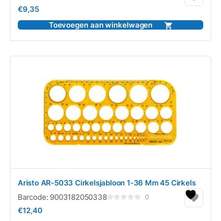
Gewaardeerd
€
9,35
0
uit
5
Toevoegen aan winkelwagen
Aristo AR-5033 Cirkelsjabloon 1-36 Mm 45 Cirkels
Barcode:
9003182050338
0
Gewaardeerd
€
12,40
0
uit