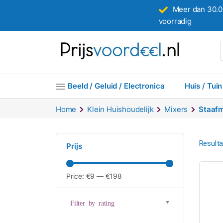
Meer dan 30.0
voorradig
Beeld / Geluid / Electronica
Huis / Tuin
Home
Klein Huishoudelijk
Mixers
Staafm
Resulta
Prijs
Price:
€9
—
€198
Filter by rating