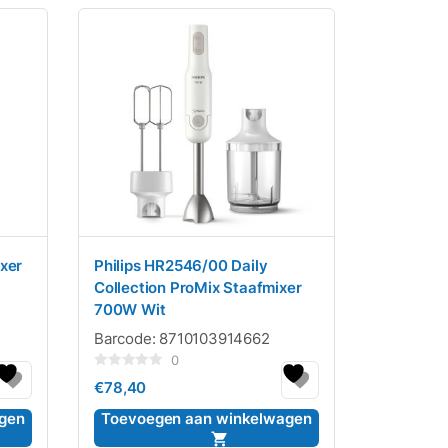
xer
Philips HR2546/00 Daily
Collection ProMix Staafmixer
700W Wit
Barcode:
8710103914662
0
Gewaardeerd
€
78,40
0
uit
5
gen
Toevoegen aan winkelwagen