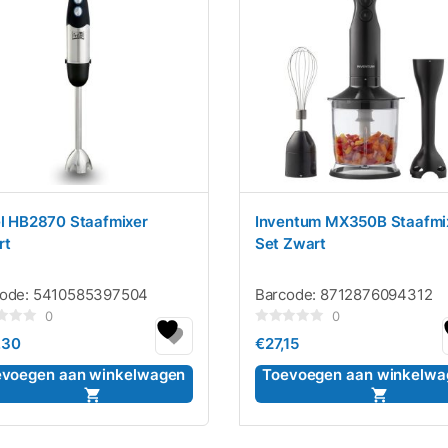
el HB2870 Staafmixer
Inventum MX350B Staafmi
rt
Set Zwart
code:
5410585397504
Barcode:
8712876094312
0
0
rdeerd
Gewaardeerd
,30
€
27,15
0
uit
5
evoegen aan winkelwagen
Toevoegen aan winkelwa