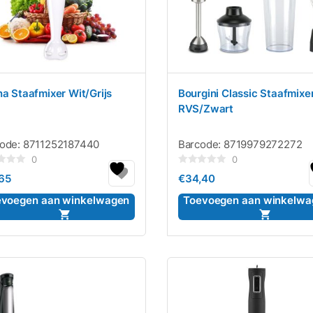
na Staafmixer Wit/Grijs
Bourgini Classic Staafmixe
RVS/Zwart
code:
8711252187440
Barcode:
8719979272272
0
0
rdeerd
Gewaardeerd
,65
€
34,40
0
uit
5
evoegen aan winkelwagen
Toevoegen aan winkelwa