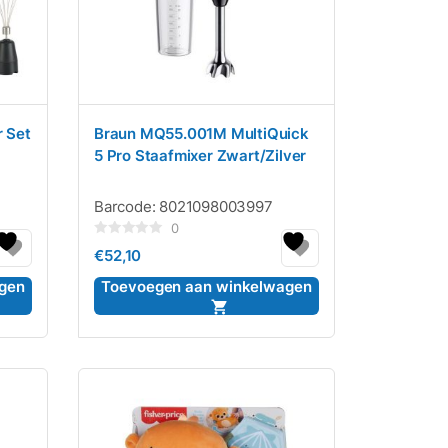
r Set
Braun MQ55.001M MultiQuick
5 Pro Staafmixer Zwart/Zilver
Barcode:
8021098003997
0
Gewaardeerd
€
52,10
0
uit
5
gen
Toevoegen aan winkelwagen