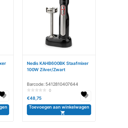
xer
Nedis KAHB600BK Staafmixer
100W Zilver/Zwart
Barcode:
5412810407644
0
Gewaardeerd
€
48,75
0
uit
5
gen
Toevoegen aan winkelwagen