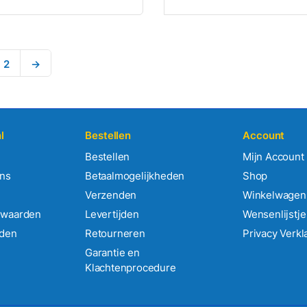
2
→
l
Bestellen
Account
Bestellen
Mijn Account
ens
Betaalmogelijkheden
Shop
Verzenden
Winkelwagen
rwaarden
Levertijden
Wensenlijstje
rden
Retourneren
Privacy Verkl
Garantie en
Klachtenprocedure