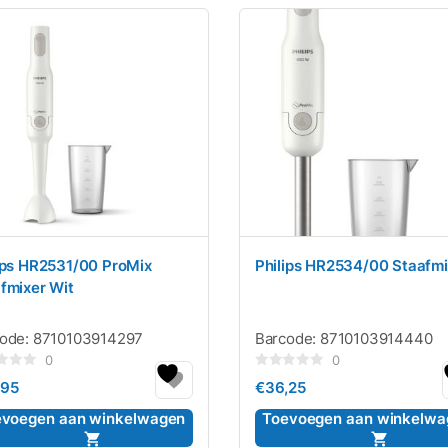
ips HR2531/00 ProMix
Philips HR2534/00 Staafmi
fmixer Wit
code:
8710103914297
Barcode:
8710103914440
0
0
rdeerd
Gewaardeerd
,95
€
36,25
0
uit
5
evoegen aan winkelwagen
Toevoegen aan winkelwa