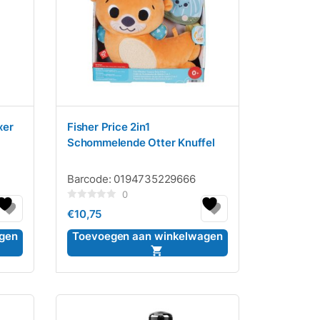
xer
Fisher Price 2in1
Schommelende Otter Knuffel
Barcode:
0194735229666
0
Gewaardeerd
€
10,75
0
uit
5
gen
Toevoegen aan winkelwagen