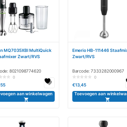
un MQ7035XBI MultiQuick
Emerio HB-111446 Staafmi
aafmixer Zwart/RVS
Zwart/RVS
code:
8021098774620
Barcode:
7333282000967
0
0
rdeerd
Gewaardeerd
,55
€
13,45
0
uit
5
evoegen aan winkelwagen
Toevoegen aan winkelwa