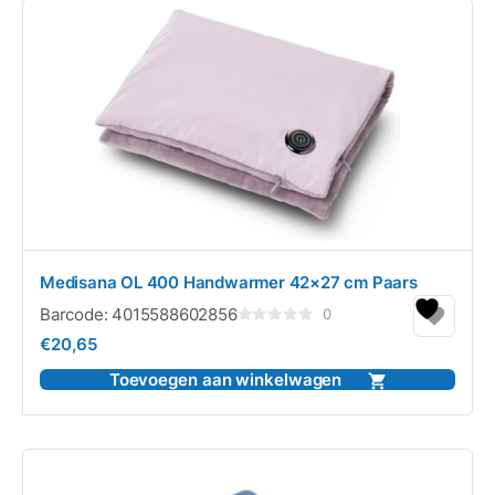
Medisana OL 400 Handwarmer 42×27 cm Paars
Barcode:
4015588602856
0
Gewaardeerd
€
20,65
0
uit
5
Toevoegen aan winkelwagen