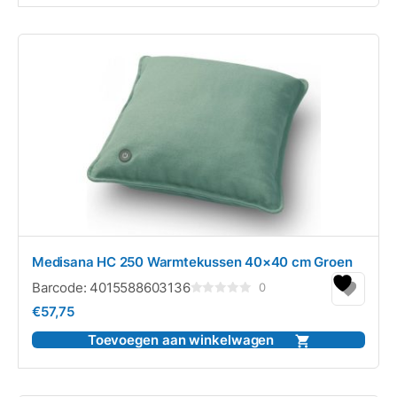
Medisana HC 250 Warmtekussen 40×40 cm Groen
Barcode:
4015588603136
0
Gewaardeerd
€
57,75
0
uit
5
Toevoegen aan winkelwagen