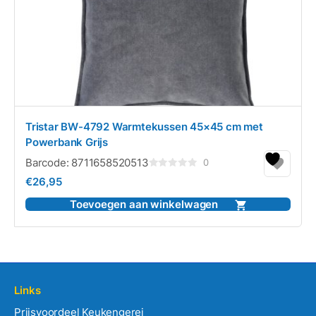
Tristar BW-4792 Warmtekussen 45×45 cm met
Powerbank Grijs
Barcode:
8711658520513
0
Gewaardeerd
€
26,95
0
uit
5
Toevoegen aan winkelwagen
Links
Prijsvoordeel Keukengerei