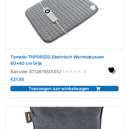
Tomado THP0602G Elektrisch Warmtekussen
60×40 cm Grijs
Barcode:
8712876501452
0
Gewaardeerd
€
21,95
0
uit
5
Toevoegen aan winkelwagen