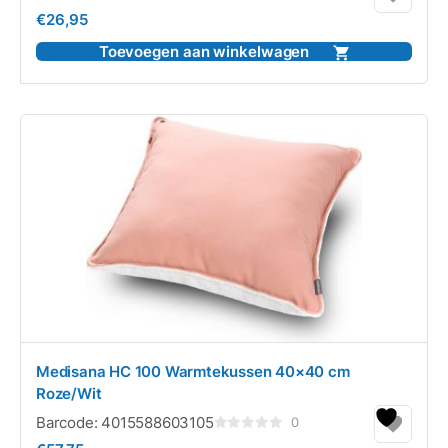
Gewaardeerd
€
26,95
0
uit
5
Toevoegen aan winkelwagen
Medisana HC 100 Warmtekussen 40×40 cm
Roze/Wit
Barcode:
4015588603105
0
Gewaardeerd