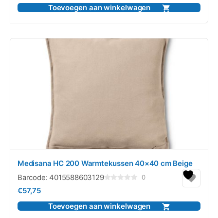
5
Toevoegen aan winkelwagen
Medisana HC 200 Warmtekussen 40×40 cm Beige
Barcode:
4015588603129
0
Gewaardeerd
€
57,75
0
uit
5
Toevoegen aan winkelwagen