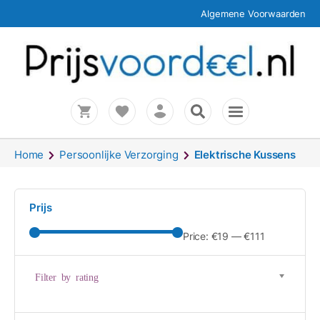
Algemene Voorwaarden
Home
Persoonlijke Verzorging
Elektrische Kussens
Prijs
Price:
€19
—
€111
Filter by rating