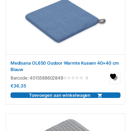
Medisana OL650 Oudoor Warmte Kussen 40×40 cm
Blauw
Barcode:
4015588602849
0
Gewaardeerd
€
36,35
0
uit
5
Toevoegen aan winkelwagen