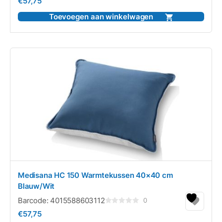
€
57,75
0
uit
5
Toevoegen aan winkelwagen
Medisana HC 150 Warmtekussen 40×40 cm
Blauw/Wit
Barcode:
4015588603112
0
Gewaardeerd
€
57,75
0
uit