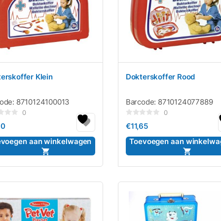
erskoffer Klein
Dokterskoffer Rood
code:
8710124100013
Barcode:
8710124077889
0
0
rdeerd
Gewaardeerd
80
€
11,65
0
uit
5
evoegen aan winkelwagen
Toevoegen aan winkelwa