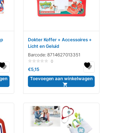
op
Dokter Koffer + Accessoires +
Licht en Geluid
Barcode:
8714627013351
0
Gewaardeerd
€
5,15
0
uit
5
gen
Toevoegen aan winkelwagen