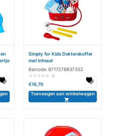
ten
Simply for Kids Dokterskoffer
ertje
met Inhoud
Barcode:
8717278837352
0
Gewaardeerd
€
16,70
0
uit
5
gen
Toevoegen aan winkelwagen