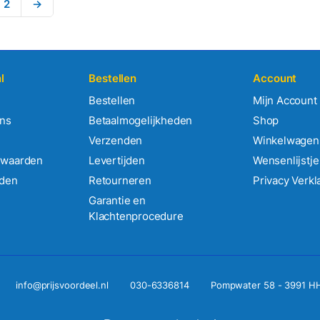
2
→
l
Bestellen
Account
Bestellen
Mijn Account
ens
Betaalmogelijkheden
Shop
Verzenden
Winkelwagen
rwaarden
Levertijden
Wensenlijstje
rden
Retourneren
Privacy Verkl
Garantie en
Klachtenprocedure
info@prijsvoordeel.nl
030-6336814
Pompwater 58 - 3991 H