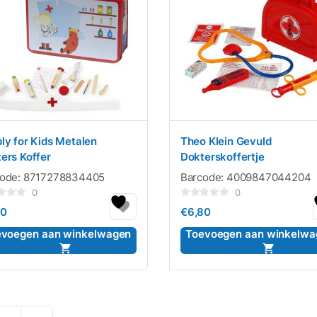
ly for Kids Metalen
Theo Klein Gevuld
ers Koffer
Dokterskoffertje
code:
8717278834405
Barcode:
4009847044204
0
0
rdeerd
Gewaardeerd
10
€
6,80
0
uit
5
evoegen aan winkelwagen
Toevoegen aan winkelwa