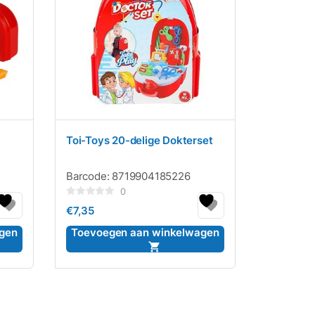
Toi-Toys 20-delige Dokterset
Barcode:
8719904185226
0
Gewaardeerd
€
7,35
0
uit
5
gen
Toevoegen aan winkelwagen