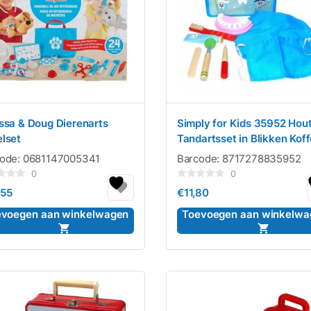
ssa & Doug Dierenarts
Simply for Kids 35952 Hou
lset
Tandartsset in Blikken Koff
code:
0681147005341
Barcode:
8717278835952
0
0
rdeerd
Gewaardeerd
,55
€
11,80
0
uit
5
evoegen aan winkelwagen
Toevoegen aan winkelwa