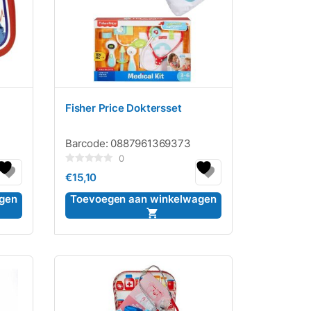
Fisher Price Doktersset
Barcode:
0887961369373
0
Gewaardeerd
€
15,10
0
uit
5
gen
Toevoegen aan winkelwagen