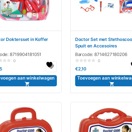
or Doktersset in Koffer
Doctor Set met Stethosco
Spuit en Accesoires
code:
8719904181051
Barcode:
8714627180206
0
0
rdeerd
Gewaardeerd
5
€
2,10
0
uit
5
evoegen aan winkelwagen
Toevoegen aan winkelwa