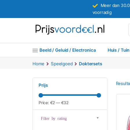
Meer dan 30.0
voorradig
Beeld / Geluid / Electronica
Huis / Tuin
Home
Speelgoed
Doktersets
Resulta
Prijs
Price:
€2
—
€32
Filter by rating