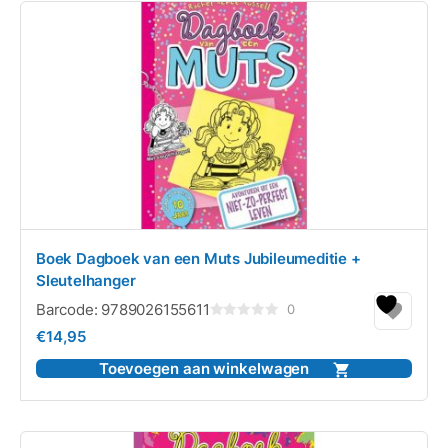
Boek Dagboek van een Muts Jubileumeditie +
Sleutelhanger
Barcode:
9789026155611
0
Gewaardeerd
€
14,95
0
uit
5
Toevoegen aan winkelwagen