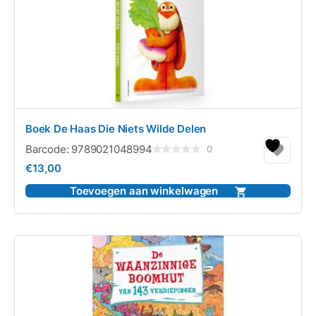
Boek De Haas Die Niets Wilde Delen
Barcode:
9789021048994
0
Gewaardeerd
€
13,00
0
uit
5
Toevoegen aan winkelwagen