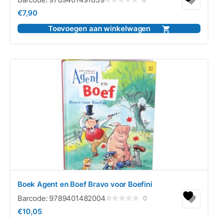
Gewaardeerd
€
7,90
0
uit
5
Toevoegen aan winkelwagen
Boek Agent en Boef Bravo voor Boefini
Barcode:
9789401482004
0
Gewaardeerd
€
10,05
0