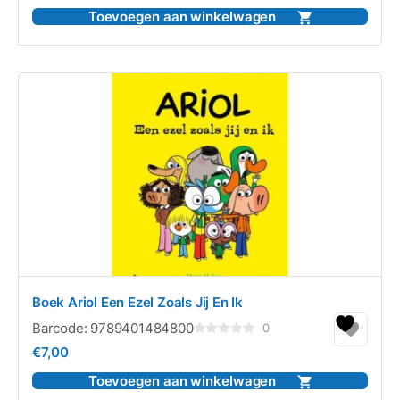
uit
5
Toevoegen aan winkelwagen
Boek Ariol Een Ezel Zoals Jij En Ik
Barcode:
9789401484800
0
Gewaardeerd
€
7,00
0
uit
5
Toevoegen aan winkelwagen