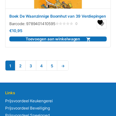
Boek De Waanzinnige Boomhut van 39 Verdiepingen
Barcode:
9789401410595
0
Gewaardeerd
€
10,95
0
uit
5
Toevoegen aan winkelwagen
1
2
3
4
5
→
Links
Prijsvoordeel Keukengerei
Prijsvoordeel Beveiliging
Prijsvoordeel Speelgoed