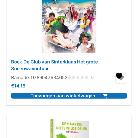
Boek De Club van Sinterklaas Het grote
Sneeuwavontuur
Barcode:
9789047634652
0
Gewaardeerd
€
14,15
0
uit
5
Toevoegen aan winkelwagen