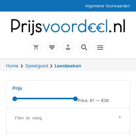
Algemene Voorwaarden
Home
Speelgoed
Leesboeken
Prijs
Price:
€1
—
€36
Filter by rating