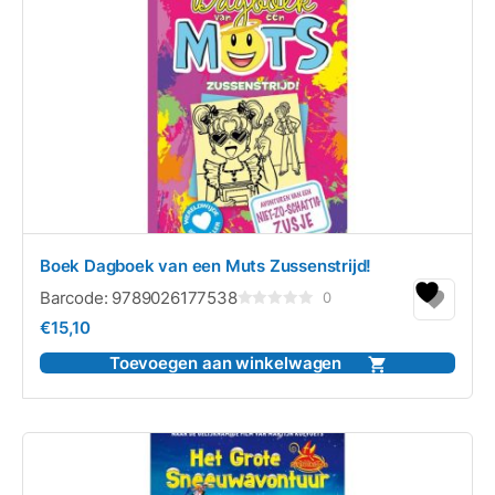
Boek Dagboek van een Muts Zussenstrijd!
Barcode:
9789026177538
0
Gewaardeerd
€
15,10
0
uit
5
Toevoegen aan winkelwagen