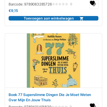
Barcode:
9789083285726
0
Gewaardeerd
€
9,15
0
uit
5
Toevoegen aan winkelwagen
Boek 77 Superslimme Dingen Die Je Moet Weten
Over Mijn En Jouw Thuis
Barcode:
9789401491839
0