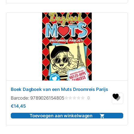
Boek Dagboek van een Muts Droomreis Parijs
Barcode:
9789026154805
0
Gewaardeerd
€
14,45
0
uit
5
Toevoegen aan winkelwagen