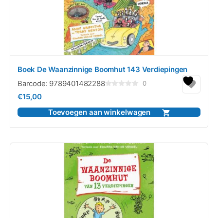
Boek De Waanzinnige Boomhut 143 Verdiepingen
Barcode:
9789401482288
0
Gewaardeerd
€
15,00
0
uit
5
Toevoegen aan winkelwagen