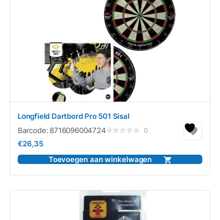
Longfield Dartbord Pro 501 Sisal
Barcode:
8716096004724
0
Gewaardeerd
€
26,35
0
uit
5
Toevoegen aan winkelwagen