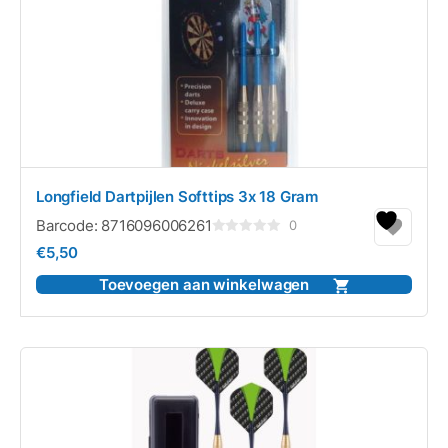
Longfield Dartpijlen Softtips 3x 18 Gram
Barcode:
8716096006261
0
Gewaardeerd
€
5,50
0
uit
5
Toevoegen aan winkelwagen