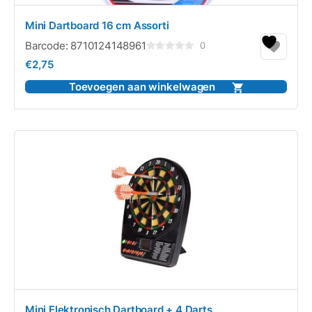
Mini Dartboard 16 cm Assorti
Barcode:
8710124148961
0
Gewaardeerd
€
2,75
0
uit
5
Toevoegen aan winkelwagen
Mini Elektronisch Dartboard + 4 Darts