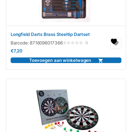
Longfield Darts Brass Steeltip Dartset
Barcode:
8716096017366
0
Gewaardeerd
€
7,20
0
uit
5
Toevoegen aan winkelwagen