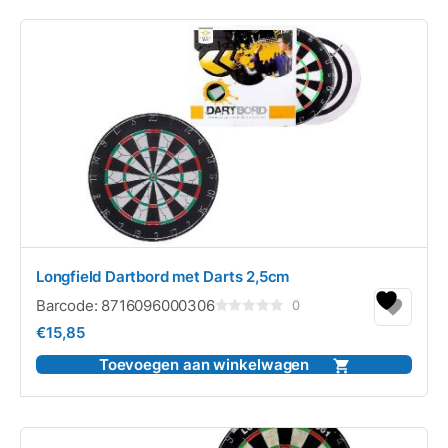
Longfield Dartbord met Darts 2,5cm
Barcode:
8716096000306
0
Gewaardeerd
€
15,85
0
uit
5
Toevoegen aan winkelwagen