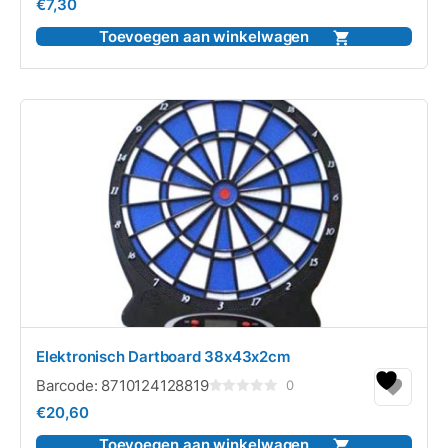
€
7,30
0
uit
5
Toevoegen aan winkelwagen
Elektronisch Dartboard 38x43x2cm
Barcode:
8710124128819
0
Gewaardeerd
€
20,60
0
uit
5
Toevoegen aan winkelwagen