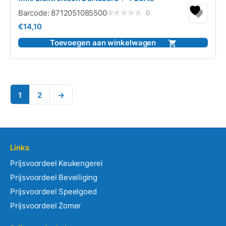
Barcode:
8712051085500
0
Gewaardeerd
€
14,10
0
uit
5
Toevoegen aan winkelwagen
1
2
→
Links
Prijsvoordeel Keukengerei
Prijsvoordeel Beveiliging
Prijsvoordeel Speelgoed
Prijsvoordeel Zomer