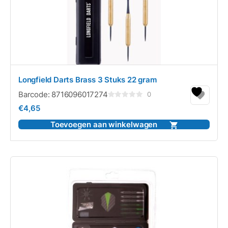
Longfield Darts Brass 3 Stuks 22 gram
Barcode:
8716096017274
0
Gewaardeerd
€
4,65
0
uit
5
Toevoegen aan winkelwagen