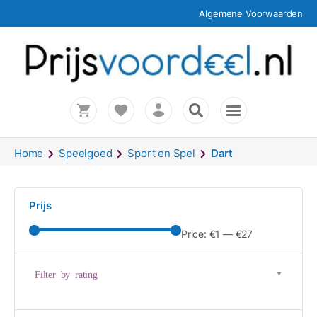
Algemene Voorwaarden
Home
Speelgoed
Sport en Spel
Dart
Prijs
Price:
€1
—
€27
Filter by rating