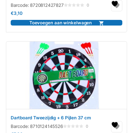
Barcode:
8720812427827
0
Gewaardeerd
€
3,10
0
uit
5
Toevoegen aan winkelwagen
Dartboard Tweezijdig + 6 Pijlen 37 cm
Barcode:
8710124145526
0
Gewaardeerd