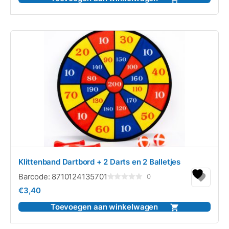
Klittenband Dartbord + 2 Darts en 2 Balletjes
Barcode:
8710124135701
0
Gewaardeerd
€
3,40
0
uit
5
Toevoegen aan winkelwagen