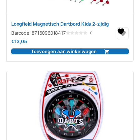
Longfield Magnetisch Dartbord Kids 2-zijdig
Barcode:
8716096018417
0
Gewaardeerd
€
13,05
0
uit
5
Toevoegen aan winkelwagen