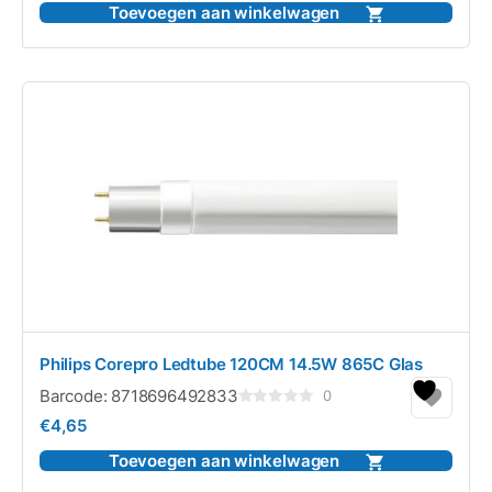
5
Toevoegen aan winkelwagen
Philips Corepro Ledtube 120CM 14.5W 865C Glas
Barcode:
8718696492833
0
Gewaardeerd
€
4,65
0
uit
5
Toevoegen aan winkelwagen