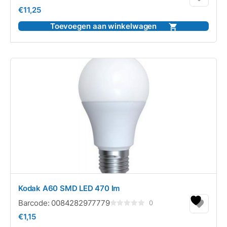
Gewaardeerd
€
11,25
0
uit
5
Toevoegen aan winkelwagen
Kodak A60 SMD LED 470 lm
Barcode:
0084282977779
0
Gewaardeerd
€
1,15
0
uit