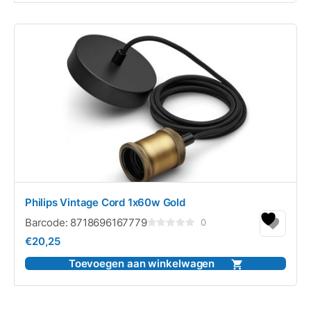
Philips Vintage Cord 1x60w Gold
Barcode:
8718696167779
0
Gewaardeerd
€
20,25
0
uit
5
Toevoegen aan winkelwagen