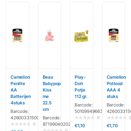
Camelion
Beau
Play-
Camelion
Penlite
Babypop
Doh
Potlood
AA
Kiss
Potje
AAA 4
Batterijen
me
112 gr.
stuks
4stuks
22.5
Barcode:
Barcode:
cm
Barcode:
5010994966324
426003315
4260033150028
Barcode:
0
Gewaardeerd
Gewaardeerd
8719904020237
0
€
1,10
€
1,70
0
0
Gewaardeerd
uit
uit
0