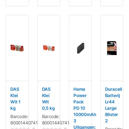
DAS
DAS
Hama
Duracell
Klei
Klei
Power
Batterij
Wit 1
Wit
Pack
Lr44
kg
0,5 kg
PD 10
Large
10000mAh
Blister
Barcode:
Barcode:
3
2
8000144074105
8000144074112
Uitgangen: