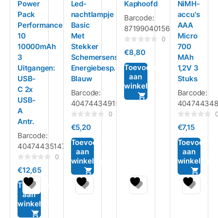
Power
Led-
Kaphoofd
NiMH-
Pack
nachtlampje
accu's
Barcode:
Performance
Basic
AAA
8719904015646
10
Met
Micro
0
10000mAh
Stekker
700
Gewaardeerd
€
8,80
0
3
Schemersensor
MAh
uit
5
Toevoegen
Uitgangen:
Energiebesp.
1,2V 3
aan
USB-
Blauw
Stuks
winkelwagen
C 2x
Barcode:
Barcode:
USB-
4047443491589
404744348
A
0
Antr.
Gewaardeerd
Gewaardeerd
€
5,20
€
7,15
0
0
Barcode:
uit
uit
5
5
Toevoegen
Toevoegen
4047443514714
aan
aan
0
winkelwagen
winkelwag
Gewaardeerd
€
12,65
0
uit
5
Toevoegen
aan
winkelwagen