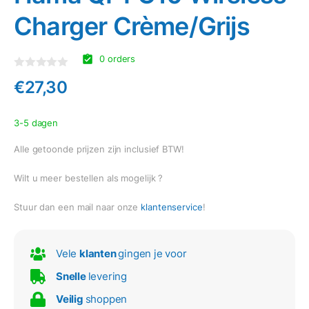
Charger Crème/Grijs
0 orders
Gewaardeerd
€
27,30
0
uit
5
3-5 dagen
Alle getoonde prijzen zijn inclusief BTW!
Wilt u meer bestellen als mogelijk ?
Stuur dan een mail naar onze
klantenservice
!
Vele
klanten
gingen je voor
Snelle
levering
Veilig
shoppen