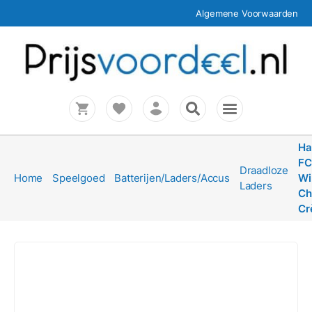
Algemene Voorwaarden
Ha
FC
Draadloze
Home
Speelgoed
Batterijen/Laders/Accus
Wi
Laders
Ch
Cr