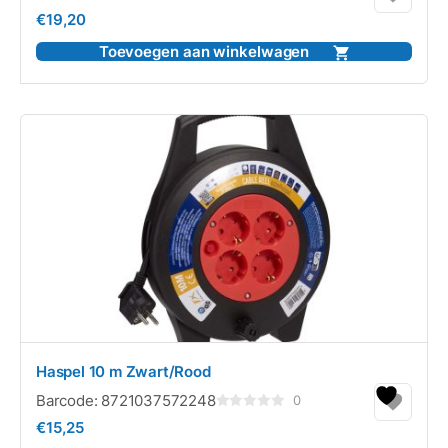
Gewaardeerd
€
19,20
0
uit
5
Toevoegen aan winkelwagen
Haspel 10 m Zwart/Rood
Barcode:
8721037572248
0
Gewaardeerd
€
15,25
0
uit