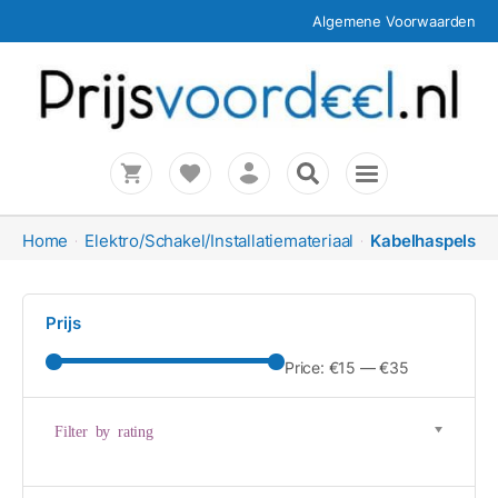
Algemene Voorwaarden
Home
Elektro/Schakel/Installatiemateriaal
Kabelhaspels
Prijs
Price:
€15
—
€35
Filter by rating