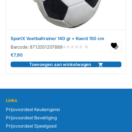
SportX Voetbaltrainer 140 gr + Koord 150 cm
Barcode:
8712051207889
0
Gewaardeerd
€
7,90
0
uit
5
Toevoegen aan winkelwagen
Links
Prijsvoordeel Keukengerei
Prijsvoordeel Beveiliging
Prijsvoordeel Speelgoed